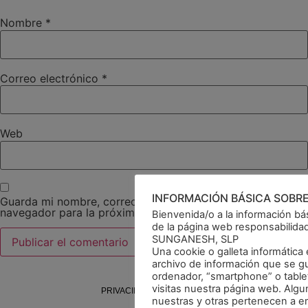
Nombre
*
Correo electrónico
*
Web
INFORMACIÓN BÁSICA SOBR
Guarda mi nombre, correo electrónico y web en este
navegador para la próxima vez que comente.
Bienvenida/o a la información bá
de la página web responsabilidad
SUNGANESH, SLP
Una cookie o galleta informátic
archivo de información que se g
ordenador, “smartphone” o table
visitas nuestra página web. Alg
PRIVACIDAD
COOKIES
nuestras y otras pertenecen a 