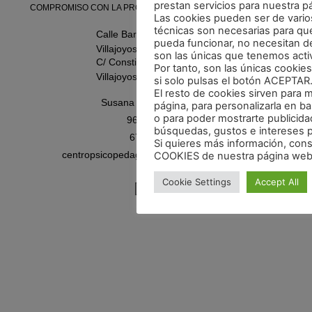
prestan servicios para nuestra p
COMPROMISO CON LA PROTECCIÓN DE DATOS PERSONALES
Las cookies pueden ser de varios
técnicas son necesarias para qu
Calle Barranquet, 13 Bajo Izqda.
pueda funcionar, no necesitan de
Villajoyosa
son las únicas que tenemos acti
C/ Constitución, 33, Bajo.
Por tanto, son las únicas cookie
Villajoyosa
si solo pulsas el botón ACEPTAR
El resto de cookies sirven para 
Susana Pérez. Directora.
página, para personalizarla en ba
o para poder mostrarte publicida
96 550 70 65
búsquedas, gustos e intereses 
678 061 205
Si quieres más información, con
centropsicopedagogicocercles@gmail.com
COOKIES de nuestra página web
Cookie Settings
Accept All